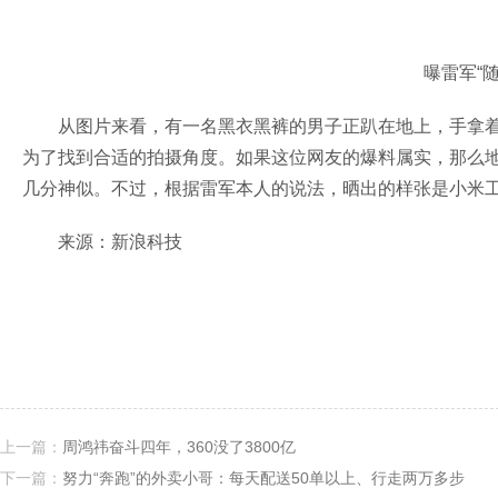
曝雷军“
从图片来看，有一名黑衣黑裤的男子正趴在地上，手拿
为了找到合适的拍摄角度。如果这位网友的爆料属实，那么
几分神似。不过，根据雷军本人的说法，晒出的样张是小米
来源：新浪科技
上一篇：
周鸿祎奋斗四年，360没了3800亿
下一篇：
努力“奔跑”的外卖小哥：每天配送50单以上、行走两万多步