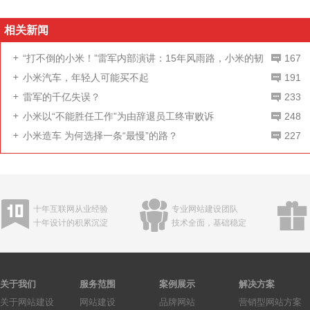
相关新闻
“打不倒的小米！”雷军内部演讲：15年风雨路，小米的韧
167
性已被证明
小米汽车，年轻人可能买不起
191
雷军的千亿失误？
233
小米以“不能胜任工作”为由辞退员工终审败诉
248
小米造车 为何选择一条“最慢”的路？
227
十年互联网从业经验
专业网站建设团队
十年设计的积累沉淀
技术全面，基础稳定
关于我们
服务范围
案例展示
解决方案
关于网站建设
网站建设
品牌网站
营销型网站方案