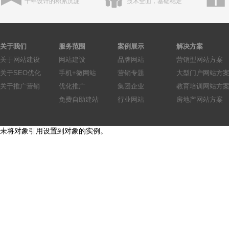
十年设计的积累沉淀
技术全面，基础稳定
关于我们
服务范围
案例展示
解决方案
关于网站建设
网站建设
品牌网站
营销型网站方案
关于SEO优化
手机+微网站
营销专题
大型门户网站方
关于推广营销
优化推广
集团企业
教育培训网站方
免费自助建站
行业网站
房地产网站方案
未将对象引用设置到对象的实例。