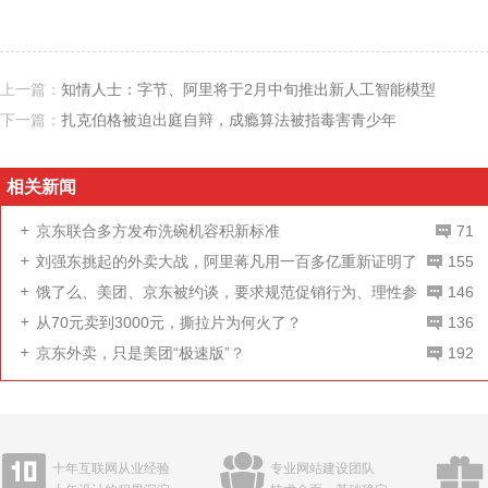
上一篇：
知情人士：字节、阿里将于2月中旬推出新人工智能模型
下一篇：
扎克伯格被迫出庭自辩，成瘾算法被指毒害青少年
相关新闻
京东联合多方发布洗碗机容积新标准
71
刘强东挑起的外卖大战，阿里蒋凡用一百多亿重新证明了
155
自己
饿了么、美团、京东被约谈，要求规范促销行为、理性参
146
与竞争
从70元卖到3000元，撕拉片为何火了？
136
京东外卖，只是美团“极速版”？
192
十年互联网从业经验
专业网站建设团队