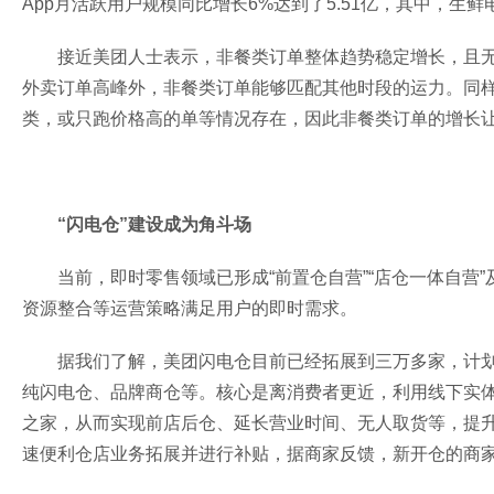
App月活跃用户规模同比增长6%达到了5.51亿，其中，生鲜
接近美团人士表示，非餐类订单整体趋势稳定增长，且
外卖订单高峰外，非餐类订单能够匹配其他时段的运力。同
类，或只跑价格高的单等情况存在，因此非餐类订单的增长
“闪电仓”建设成为角斗场
当前，即时零售领域已形成“前置仓自营”“店仓一体自营
资源整合等运营策略满足用户的即时需求。
据我们了解，美团闪电仓目前已经拓展到三万多家，计划
纯闪电仓、品牌商仓等。核心是离消费者更近，利用线下实
之家，从而实现前店后仓、延长营业时间、无人取货等，提
速便利仓店业务拓展并进行补贴，据商家反馈，新开仓的商