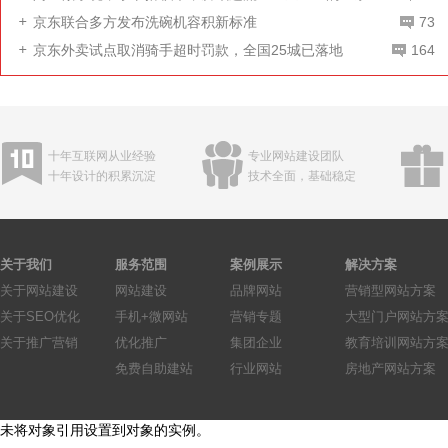
死线
京东联合多方发布洗碗机容积新标准
73
京东外卖试点取消骑手超时罚款，全国25城已落地
164
十年互联网从业经验
专业网站建设团队
十年设计的积累沉淀
技术全面，基础稳定
关于我们
服务范围
案例展示
解决方案
关于网站建设
网站建设
品牌网站
营销型网站方案
关于SEO优化
手机+微网站
营销专题
大型门户网站方
关于推广营销
优化推广
集团企业
教育培训网站方
免费自助建站
行业网站
房地产网站方案
未将对象引用设置到对象的实例。