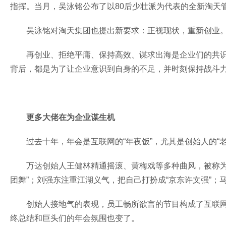
指挥。当月，吴泳铭公布了以80后少壮派为代表的全新淘天
吴泳铭对淘天集团也提出新要求：正视现状，重新创业
再创业、拒绝平庸、保持高效、谋求出海是企业们的共
背后，都是为了让企业意识到自身的不足，并时刻保持战斗
更多大佬在为企业谋生机
过去十年，年会是互联网的“年夜饭”，尤其是创始人的“
万达创始人王健林精通摇滚、黄梅戏等多种曲风，被称为
团舞”；刘强东注重江湖义气，把自己打扮成“京东许文强”
创始人接地气的表现，员工畅所欲言的节目构成了互联
终总结和巨头们的年会氛围也变了。