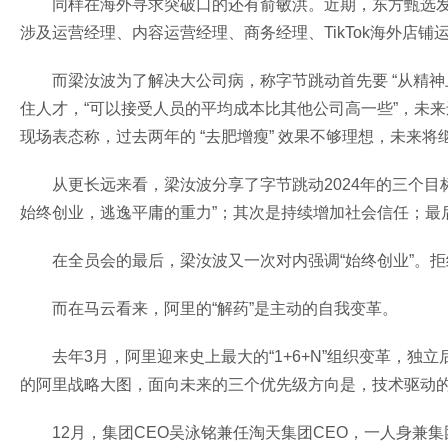
同样在海外寻求突破口的还有俞敏洪。近期，东方甄选发布
涉及运营经理、内容运营经理、商务经理、TikTok海外店铺
而梁汝波为了解决大公司病，称字节跳动首先要 “从精
住人才，“可以接受人员的平均成本比其他公司高一些”，未
现场表态称，过去两年的 “去肥增瘦” 效果不够理想，未来将
从更长远来看，梁汝波分享了字节跳动2024年的三个
始终创业，逃逸平庸的重力”；其次是持续增加社会信任；最
在全员会的最后，梁汝波又一次对内强调“始终创业”。
而在马云看来，阿里的“解药”是主动的自我变革。
去年3月，阿里迎来史上最大的“1+6+N”组织变革，独
的阿里战略大图，面向未来的三个优先级方向是，技术驱动的
12月，集团CEO吴泳铭兼任淘天集团CEO，一人身兼