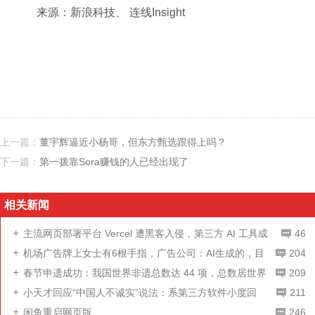
来源：新浪科技、 连线Insight
上一篇：
董宇辉逼近小杨哥，但东方甄选跟得上吗？
下一篇：
第一拨靠Sora赚钱的人已经出现了
相关新闻
主流网页部署平台 Vercel 遭黑客入侵，第三方 AI 工具成
46
攻击突破口
机场广告牌上女士有6根手指，广告公司：AI生成的，目
204
前已更换
春节申遗成功：我国世界非遗总数达 44 项，总数居世界
209
第一
小天才回应“中国人不诚实”说法：系第三方软件小度回
211
复，已下架相关回应
闲鱼重启网页版
246