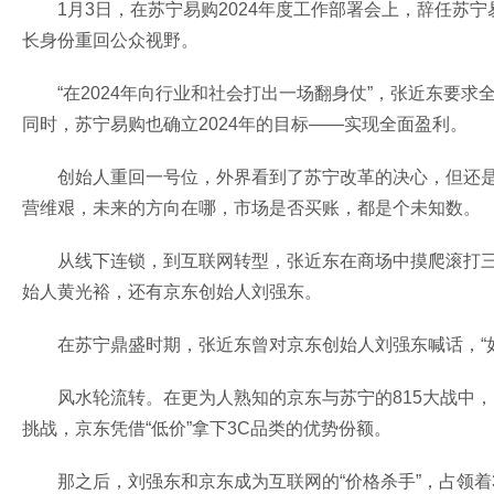
1月3日，在苏宁易购2024年度工作部署会上，辞任苏
长身份重回公众视野。
“在2024年向行业和社会打出一场翻身仗”，张近东要
同时，苏宁易购也确立2024年的目标——实现全面盈利。
创始人重回一号位，外界看到了苏宁改革的决心，但还
营维艰，未来的方向在哪，市场是否买账，都是个未知数。
从线下连锁，到互联网转型，张近东在商场中摸爬滚打三
始人黄光裕，还有京东创始人刘强东。
在苏宁鼎盛时期，张近东曾对京东创始人刘强东喊话，“
风水轮流转。在更为人熟知的京东与苏宁的815大战中
挑战，京东凭借“低价”拿下3C品类的优势份额。
那之后，刘强东和京东成为互联网的“价格杀手”，占领