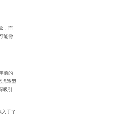
盒，而
可能需
4年前的
老虎造型
深吸引
续入手了