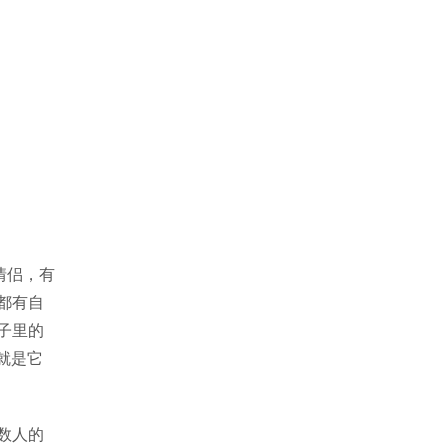
情侣，有
都有自
子里的
就是它
数人的