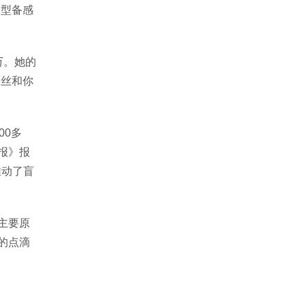
造型备感
万。她的
粉丝和你
00多
报》报
推动了盲
主要原
的点滴