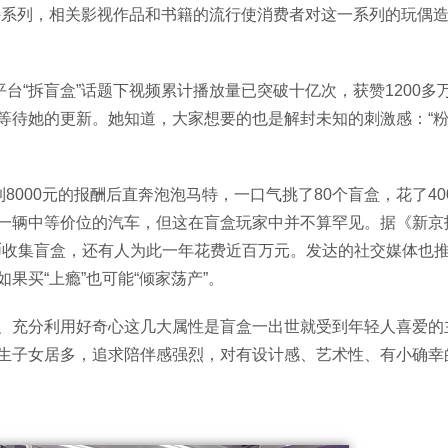
特系列，相关影视作品和书籍的流行使消费者对这一系列的玩偶
平台“拆盲盒”话题下视频累计播放量已突破十亿次，获赞1200多
等待她的更新。她知道，大家想要的也是解封未知的刺激感：“
8000元的报酬后直奔泡泡马特，一口气挑了80个盲盒，花了40
一辆中等价位的汽车，但这在盲盒玩家中并不算罕见。据《新京
民币收集盲盒，还有人为此一年花费近百万元。发达的社交媒体也
果买“上瘾”也可能“倾家荡产”。
、充分利用好奇心这几大属性是盲盒一出世就受到年轻人喜爱的
生子女居多，追求陪伴感强烈，对有设计感、艺术性、有小确幸