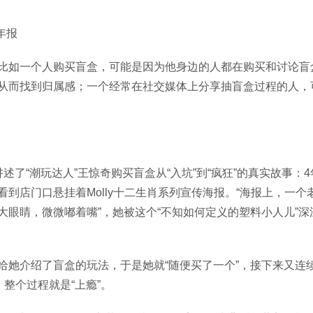
年报
比如一个人购买盲盒，可能是因为他身边的人都在购买和讨论盲
从而找到归属感；一个经常在社交媒体上分享抽盲盒过程的人，
了“潮玩达人”王惊奇购买盲盒从“入坑”到“疯狂”的真实故事：
到店门口悬挂着Molly十二生肖系列宣传海报。“海报上，一个
眼睛，微微嘟着嘴”，她被这个“不知如何定义的塑料小人儿”深
给她介绍了盲盒的玩法，于是她就“随便买了一个”，接下来又连
整个过程就是“上瘾”。