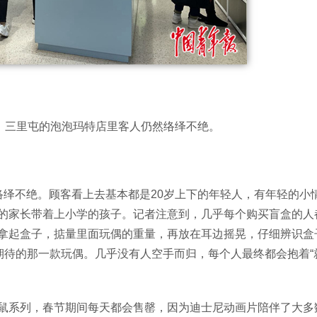
，三里屯的泡泡玛特店里客人仍然络绎不绝。
络绎不绝。顾客看上去基本都是20岁上下的年轻人，有年轻的小
的家长带着上小学的孩子。记者注意到，几乎每个购买盲盒的人
拿起盒子，掂量里面玩偶的重量，再放在耳边摇晃，仔细辨识盒
期待的那一款玩偶。几乎没有人空手而归，每个人最终都会抱着“
鼠系列，春节期间每天都会售罄，因为迪士尼动画片陪伴了大多